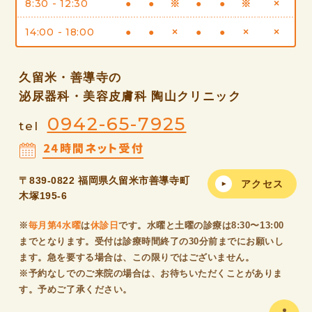
8:30 - 12:30
●
●
※
●
●
※
×
14:00 - 18:00
●
●
×
●
●
×
×
久留米・善導寺の
泌尿器科・美容皮膚科 陶山クリニック
0942-65-7925
tel
〒839-0822 福岡県久留米市善導寺町
アクセス
木塚195-6
※
毎月第4水曜
は
休診日
です。水曜と土曜の診療は8:30〜13:00
までとなります。受付は診療時間終了の30分前までにお願いし
ます。急を要する場合は、この限りではございません。
※予約なしでのご来院の場合は、お待ちいただくことがありま
す。
予め
ご了承ください。